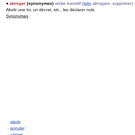
●
abroger
(synonymes)
verbe transitif
(
latin
abrogare
, supprimer)
Abolir une loi, un décret, etc., les déclarer nuls.
Synonymes
:
-
abolir
-
annuler
-
casser