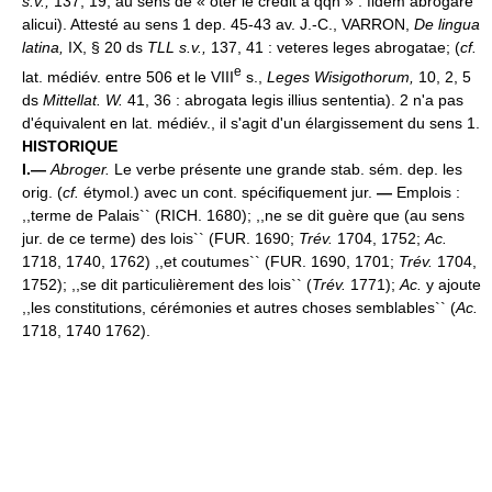
s.v.,
137, 19, au sens de « ôter le crédit à qqn » : fidem abrogare
alicui). Attesté au sens 1 dep. 45-43 av. J.-C., VARRON,
De lingua
latina,
IX, § 20 ds
TLL s.v.,
137, 41 : veteres leges abrogatae; (
cf.
e
lat. médiév. entre 506 et le VIII
s.,
Leges Wisigothorum,
10, 2, 5
ds
Mittellat. W.
41, 36 : abrogata legis illius sententia). 2 n'a pas
d'équivalent en lat. médiév., il s'agit d'un élargissement du sens 1.
HISTORIQUE
I.—
Abroger.
Le verbe présente une grande stab. sém. dep. les
orig. (
cf.
étymol.) avec un cont. spécifiquement jur.
—
Emplois :
,,terme de Palais`` (RICH. 1680); ,,ne se dit guère que (au sens
jur. de ce terme) des lois`` (FUR. 1690;
Trév.
1704, 1752;
Ac.
1718, 1740, 1762) ,,et coutumes`` (FUR. 1690, 1701;
Trév.
1704,
1752); ,,se dit particulièrement des lois`` (
Trév.
1771);
Ac.
y ajoute
,,les constitutions, cérémonies et autres choses semblables`` (
Ac.
1718, 1740 1762).