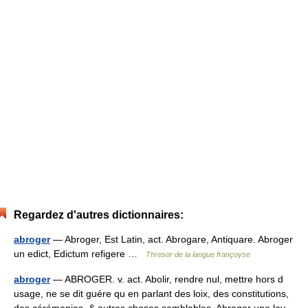
Regardez d'autres dictionnaires:
abroger
— Abroger, Est Latin, act. Abrogare, Antiquare. Abroger
un edict, Edictum refigere …
Thresor de la langue françoyse
abroger
— ABROGER. v. act. Abolir, rendre nul, mettre hors d
usage, ne se dit guére qu en parlant des loix, des constitutions,
des cérémonies, & autres choses semblables. Abroger une loy,