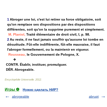
1
Abroger une loi, c'est lui retirer sa force obligatoire, soit
qu'on remplace ses dispositions par des dispositions
différentes, soit qu'on la supprime purement et simplement.
M. Planiol,
Traité élémentaire de droit civil, I, p. 98.
2
Au reste, il ne faut jamais souffrir qu'aucune loi tombe en
désuétude. Fût-elle indifférente, fût-elle mauvaise, il faut
l'abroger formellement, ou la maintenir en vigueur.
Rousseau,
le Gouvernement de Pologne, X.
❖
CONTR.
Établir, instituer, promulguer.
DÉR.
Abrogeable.
Encyclopédie Universelle
.
2012
.
Игры ⚽
Нужно сделать НИР?
abrogeable
abrupt