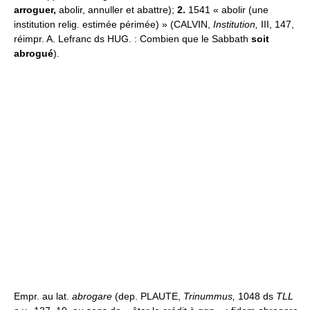
arroguer,
abolir, annuller et abattre);
2.
1541 « abolir (une
institution relig. estimée périmée) » (CALVIN,
Institution,
III, 147,
réimpr. A. Lefranc ds HUG. : Combien que le Sabbath
soit
abrogué
).
Empr. au lat.
abrogare
(dep. PLAUTE,
Trinummus,
1048 ds
TLL