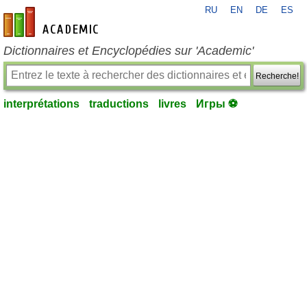
RU
EN
DE
ES
fr-academic.com
Dictionnaires et Encyclopédies sur 'Academic'
Recherche!
interprétations
traductions
livres
Игры ⚽