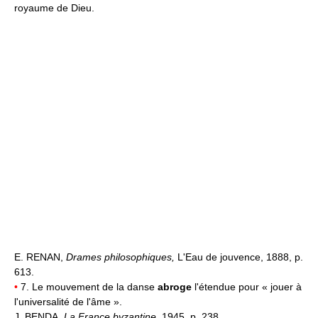
royaume de Dieu.
E. RENAN,
Drames philosophiques,
L'Eau de jouvence, 1888, p.
613.
•
7. Le mouvement de la danse
abroge
l'étendue pour « jouer à
l'universalité de l'âme ».
J. BENDA,
La France byzantine,
1945, p. 238.