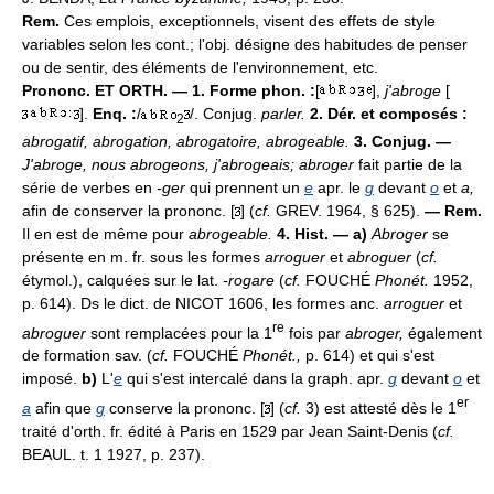
Rem.
Ces emplois, exceptionnels, visent des effets de style
variables selon les cont.; l'obj. désigne des habitudes de penser
ou de sentir, des éléments de l'environnement, etc.
Prononc. ET ORTH. — 1. Forme phon. :
[
],
j'abroge
[
].
Enq. :
/
/. Conjug.
parler.
2. Dér. et composés :
2
abrogatif, abrogation, abrogatoire, abrogeable.
3. Conjug. —
J'abroge, nous abrogeons, j'abrogeais; abroger
fait partie de la
série de verbes en
-ger
qui prennent un
e
apr. le
g
devant
o
et
a,
afin de conserver la prononc. [
] (
cf.
GREV. 1964, § 625).
— Rem.
Il en est de même pour
abrogeable.
4. Hist. — a)
Abroger
se
présente en m. fr. sous les formes
arroguer
et
abroguer
(
cf.
étymol.), calquées sur le lat.
-rogare
(
cf.
FOUCHÉ
Phonét.
1952,
p. 614). Ds le dict. de NICOT 1606, les formes anc.
arroguer
et
re
abroguer
sont remplacées pour la 1
fois par
abroger,
également
de formation sav. (
cf.
FOUCHÉ
Phonét.,
p. 614) et qui s'est
imposé.
b)
L'
e
qui s'est intercalé dans la graph. apr.
g
devant
o
et
er
a
afin que
g
conserve la prononc. [
] (
cf.
3) est attesté dès le 1
traité d'orth. fr. édité à Paris en 1529 par Jean Saint-Denis (
cf.
BEAUL. t. 1 1927, p. 237).