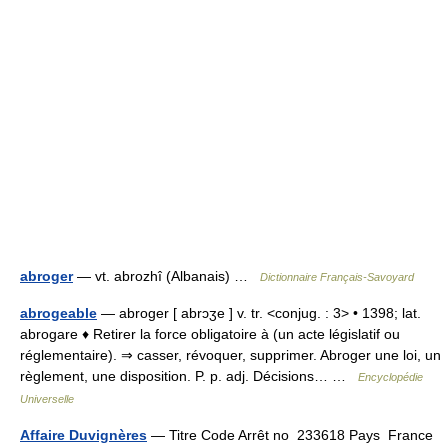
abroger
— vt. abrozhî (Albanais) …
Dictionnaire Français-Savoyard
abrogeable
— abroger [ abrɔʒe ] v. tr. <conjug. : 3> • 1398; lat.
abrogare ♦ Retirer la force obligatoire à (un acte législatif ou
réglementaire). ⇒ casser, révoquer, supprimer. Abroger une loi, un
règlement, une disposition. P. p. adj. Décisions… …
Encyclopédie
Universelle
Affaire Duvignères
— Titre Code Arrêt no 233618 Pays France