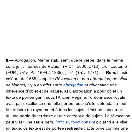
II.—
Abrogation.
Même stab. sém. que le verbe, dans le même
cont. jur. : ,,termes de Palais`` (RICH. 1680, 1710); ,,loi, coutume``
(FUR.,
Trév., Ac.
1694 à 1935); ,,loi`` (
Trév.
1771).
— Rem.
L'acte
célèbre de 1685 s'appelle
Révocation
et non
abrogation, de l'Édit
de Nantes;
il y a en effet entre
abrogation
et
révocation
une
différence d'objet et de nature.
a)
L'abrogation a pour objet un
texte de portée gén.; sous l'Ancien Régime, l'ordonnance royale
avait par excellence une telle portée, puisqu'elle s'étendait à tout
le territoire du royaume et à tous les sujets; l'édit ne concernait
qu'une partie du territoire et une catégorie de sujets. La révocation
peut viser une seule pers. (
officier
,
fonctionnaire
); quand elle vise
un texte, ce texte est de portée restreinte : acte privé comme une