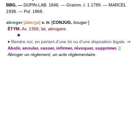
BBG. —
DUPIN-LAB. 1846. — Gramm. t. 1 1789. — MARCEL
1938. — Pol. 1868.
abroger
[abʀɔʒe]
v. tr.
[
CONJUG.
bouger.
]
ÉTYM.
Av. 1356; lat.
abrogare.
❖
♦
Rendre nul, en parlant d'une loi ou d'une disposition légale.
⇒
Abolir, annuler, casser, infirmer, révoquer, supprimer.
||
Abroger un règlement, un acte réglementaire.