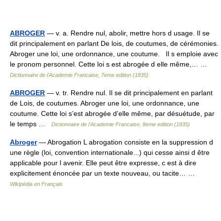
ABROGER
— v. a. Rendre nul, abolir, mettre hors d usage. Il se
dit principalement en parlant De lois, de coutumes, de cérémonies.
Abroger une loi, une ordonnance, une coutume. Il s emploie avec
le pronom personnel. Cette loi s est abrogée d elle même,… …
Dictionnaire de l'Academie Francaise, 7eme edition (1835)
ABROGER
— v. tr. Rendre nul. Il se dit principalement en parlant
de Lois, de coutumes. Abroger une loi, une ordonnance, une
coutume. Cette loi s’est abrogée d’elle même, par désuétude, par
le temps …
Dictionnaire de l'Academie Francaise, 8eme edition (1935)
Abroger
— Abrogation L abrogation consiste en la suppression d
une règle (loi, convention internationale...) qui cesse ainsi d être
applicable pour l avenir. Elle peut être expresse, c est à dire
explicitement énoncée par un texte nouveau, ou tacite… …
Wikipédia en Français