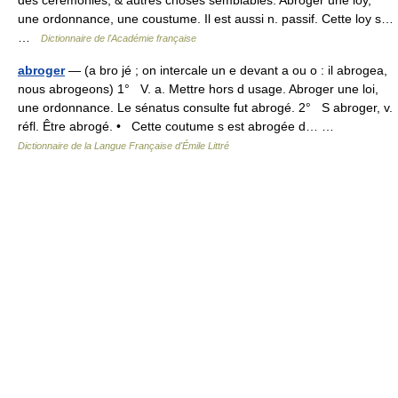
une ordonnance, une coustume. Il est aussi n. passif. Cette loy s…
…
Dictionnaire de l'Académie française
abroger
— (a bro jé ; on intercale un e devant a ou o : il abrogea,
nous abrogeons) 1° V. a. Mettre hors d usage. Abroger une loi,
une ordonnance. Le sénatus consulte fut abrogé. 2° S abroger, v.
réfl. Être abrogé. • Cette coutume s est abrogée d… …
Dictionnaire de la Langue Française d'Émile Littré