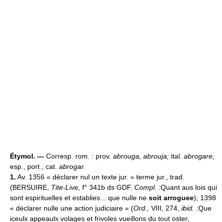
Étymol. —
Corresp. rom. : prov.
abrouga, abrouja;
ital.
abrogare;
esp., port., cat.
abrogar.
1.
Av. 1356 « déclarer nul un texte jur. » terme jur., trad.
(BERSUIRE,
Tite-Live,
f° 341b ds GDF.
Compl. :
Quant aus lois qui
sont espirituelles et establies... que nulle ne
soit arroguee
); 1398
« déclarer nulle une action judiciaire » (
Ord.,
VIII, 274,
ibid. :
Que
iceulx appeaulx volages et frivoles vueillons du tout oster,