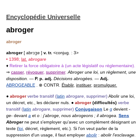
Encyclopédie Universelle
abroger
abroger
abroger
[ abrɔʒe ]
v. tr.
<conjug. : 3>
• 1398;
lat.
abrogare
♦
Retirer la force obligatoire à (un acte législatif ou réglementaire).
⇒
casser
,
révoquer
,
supprimer
.
Abroger une loi, un règlement, une
disposition.
—
P. p. adj.
Décisions abrogées.
—
Adj.
ABROGEABLE
. ⊗ CONTR.
Établir
,
instituer
,
promulguer.
●
abroger
verbe transitif
(
latin
abrogare
, supprimer)
Abolir une loi,
un décret, etc., les déclarer nuls. ●
abroger
(difficultés)
verbe
transitif
(
latin
abrogare
, supprimer)
Conjugaison
Le
g
devient -
ge-
devant
a
et
o : j'abroge
,
nous abrogeons ; il abrogea
.
Sens
Abroger
ne peut s'employer qu'avec un complément désignant un
texte (
loi
, décret, règlement, etc.). Si l'on veut parler de la
suppression d'un usage, il faut employer
abolir
:
abolir l'esclavage
.