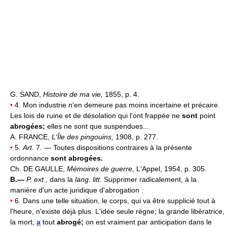
G. SAND,
Histoire de ma vie,
1855, p. 4.
•
4. Mon industrie n'en demeure pas moins incertaine et précaire.
Les lois de ruine et de désolation qui l'ont frappée ne
sont
point
abrogées;
elles ne sont que suspendues...
A. FRANCE,
L'Île des pingouins,
1908, p. 277.
•
5.
Art.
7. — Toutes dispositions contraires à la présente
ordonnance
sont abrogées.
Ch. DE GAULLE,
Mémoires de guerre,
L'Appel, 1954, p. 305.
B.—
P. ext.,
dans la
lang. litt.
Supprimer radicalement, à la
manière d'un acte juridique d'abrogation :
•
6. Dans une telle situation, le corps, qui va être supplicié tout à
l'heure, n'existe déjà plus. L'idée seule règne; la grande libératrice,
la mort,
a
tout
abrogé;
on est vraiment par anticipation dans le